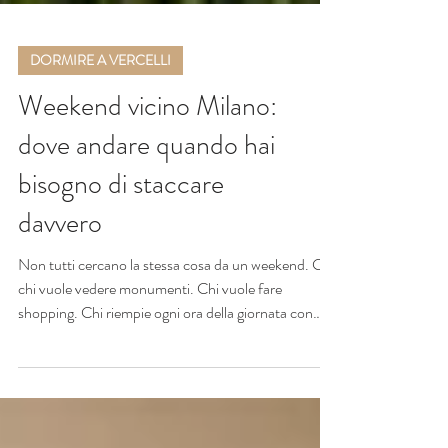
DORMIRE A VERCELLI
Weekend vicino Milano:
dove andare quando hai
bisogno di staccare
davvero
Non tutti cercano la stessa cosa da un weekend. C'è
chi vuole vedere monumenti. Chi vuole fare
shopping. Chi riempie ogni ora della giornata con
attività e visite. E poi c'è chi arriva al venerdì sera
semplicemente stanco. Stanco del traffico, del
telefono che continua a suonare. Delle riunioni.