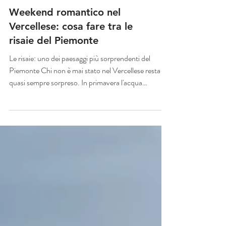
Weekend romantico nel
Vercellese: cosa fare tra le
risaie del Piemonte
Le risaie: uno dei paesaggi più sorprendenti del
Piemonte Chi non è mai stato nel Vercellese resta
quasi sempre sorpreso. In primavera l'acqua
trasforma le risaie in enormi specchi che riflettono il
cielo. In estate il verde domina l'orizzonte. In autunno
i campi assumono sfumature dorate. Ogni stagione
cambia completamente il paesaggio. E ogni stagione
offre una ragione diversa per tornare. Cosa fare
durante un weekend romantico nel Vercellese Non
serve riempire le giornat