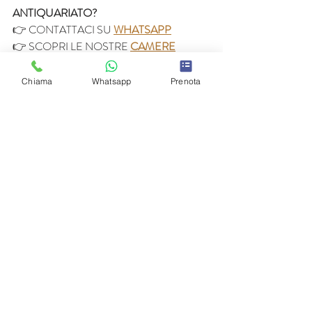
ANTIQUARIATO?
👉 CONTATTACI SU 
WHATSAPP
👉 SCOPRI LE NOSTRE 
CAMERE
Ti aiutiamo a:
Chiama
Whatsapp
Prenota
scegliere 
quali mercatini combinare
organizzare gli orari
vivere il weekend senza corse inutili
FAI TAPPA DA AMY B&B