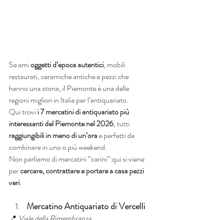
Se ami 
oggetti d’epoca autentici
, mobili 
restaurati, ceramiche antiche e pezzi che 
hanno una storia, il Piemonte è una delle 
regioni migliori in Italia per l’antiquariato.
Qui trovi 
i 7 mercatini di antiquariato più 
interessanti del Piemonte nel 2026
, tutti 
raggiungibili in meno di un’ora
 e perfetti da 
combinare in uno o più weekend.
Non parliamo di mercatini “carini”:qui si viene 
per 
cercare, contrattare e portare a casa pezzi 
veri
.
Mercatino Antiquariato di Vercelli
📍 
Viale della Rimembranza