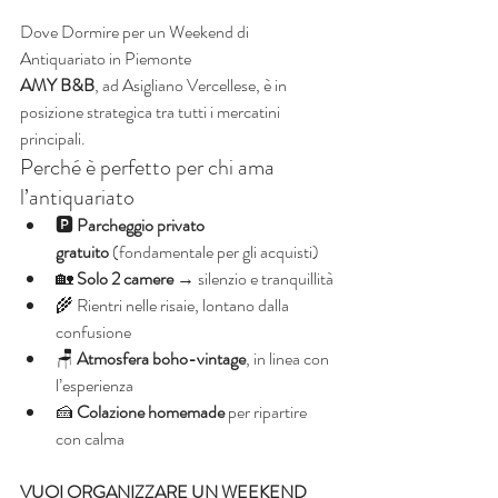
Dove Dormire per un Weekend di 
Antiquariato in Piemonte
AMY B&B
, ad Asigliano Vercellese, è in 
posizione strategica tra tutti i mercatini 
principali.
Perché è perfetto per chi ama 
l’antiquariato
🅿️ 
Parcheggio privato 
gratuito
 (fondamentale per gli acquisti)
🏡 
Solo 2 camere
 → silenzio e tranquillità
🌾 Rientri nelle risaie, lontano dalla 
confusione
🪑 
Atmosfera boho-vintage
, in linea con 
l’esperienza
🍰 
Colazione homemade
 per ripartire 
con calma
VUOI ORGANIZZARE UN WEEKEND 